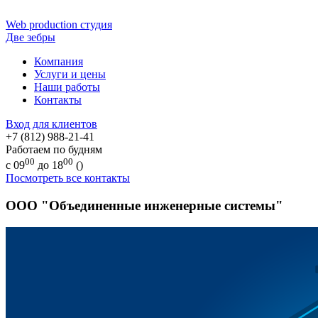
Web production
студия
Две зебры
Компания
Услуги и цены
Наши работы
Контакты
Вход для клиентов
+7 (812) 988-21-41
Работаем по будням
00
00
с 09
до 18
(
)
Посмотреть все контакты
ООО "Объединенные инженерные системы"